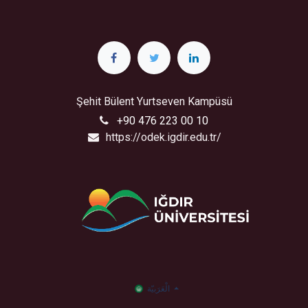
Şehit Bülent Yurtseven Kampüsü
+90 476 223 00 10
https://odek.igdir.edu.tr/
الْعَرَبيّة