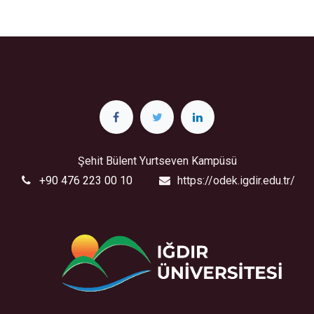
Şehit Bülent Yurtseven Kampüsü
+90 476 223 00 10
https://odek.igdir.edu.tr/